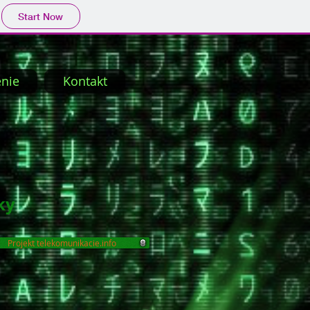
Start Now
nie
Kontakt
ky
Projekt telekomunikacie.info