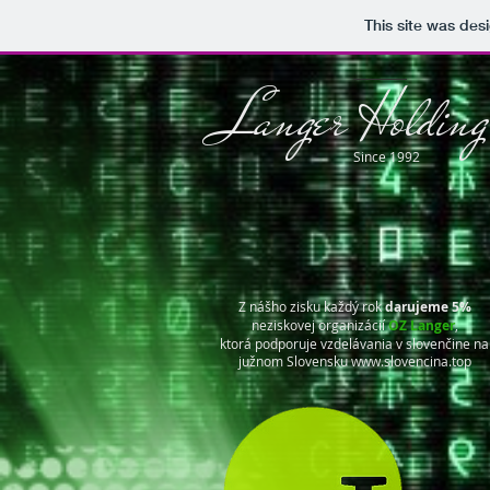
This site was des
Langer Holding
Since 1992
Z nášho zisku každý rok
darujeme 5%
neziskovej organizácií
OZ Langer
,
ktorá podporuje vzdelávania v slovenčine na
južnom Slovensku
www.slovencina.top