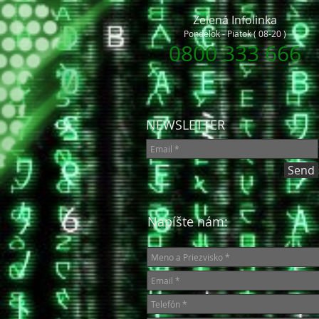
Zelená Infolinka
Pondelok - Piatok ( 08-20 )
0800 333 666
NEWSLETTER
Send
Napíšte nám: