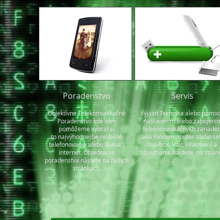
Poradenstvo
Servis
Objektívne Telekomunikačné
Výjazd Technika alebo pomoc
Poradenstvo kde vám
nastavením alebo zapojení
pomôžeme vybrať si
telekomunikačných zariaden
to najvýhodnejšie mobilné
ako modem, router alebo se
telefonovanie alebo domáci
top-box. Viac informácií a
internet. Objednanie
objednanie nájdete na strán
poradenstva nájdete na našich
stránkach.