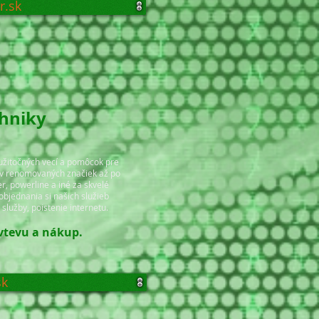
r.sk
chniky
užitočných vecí a pomôcok pre
ov renomovaných značiek až po
er, powerline a iné za skvelé
bjednania si našich služieb
služby, poistenie internetu.
vtevu a nákup.
sk