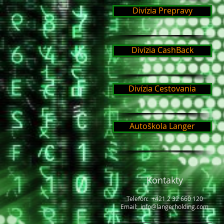
Divízia Prepravy
Divízia CashBack
Divízia Cestovania
Autoškola Langer
Kontakty
Telefón: +421 2 32 660 120
Email: info@langerholding.com