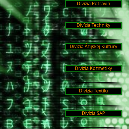
Divízia Potravín
Divízia Techniky
Divízia Ázijskej Kultúry
Divízia Kozmetiky
Divízia Textilu
Divízia SAP