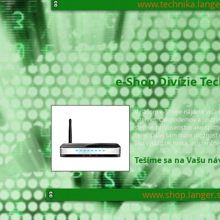
www.technika.lange
e-Shop Divízie Te
V našom e-Shope nájdete veľa 
internet. Od modemov a routr
sieťové príšlusenstvo ako splitt
ceny. Ďalej tam máte možnosť o
ako výjazd technika, asistenčné 
Tešíme sa na Vašu ná
www.shop.langer.