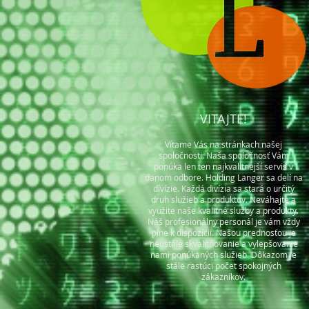
VITAJTE!
Vítame Vás na stránkach našej
spoločnosti. Naša spoločnosť Vám
ponúka len ten najkvalitnejší servis v
danom odbore. Holding Langer sa delí na
dívízie. Každá divízia sa stará o určitý
druh služieb a produktov. Neváhajte a
využite naše kvalitné služby a produkty.
Náš profesionálny personál je vám vždy
plne k dispozícii. Našou prednosťou je
neustále skvalitňovanie a vylepšovanie
nami ponúkaných služieb. Dôkazom je
stále rastúci počet spokojných
zákazníkov.