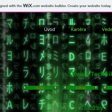
igned with the
.com
website builder. Create your website today.
Úvod
Kariéra
Vede
Divízia Techni
Služby
e-Shop
Služby