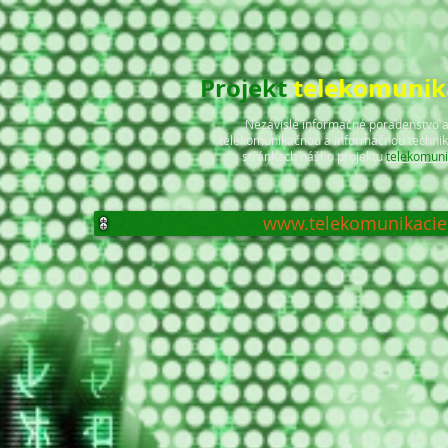
Projekt
telekomunika
Nezávislé informačné poradenstvo 
telekomunikačnou a informačnou technik
stránkach nášho projektu
telekomuni
www.telekomunikacie.