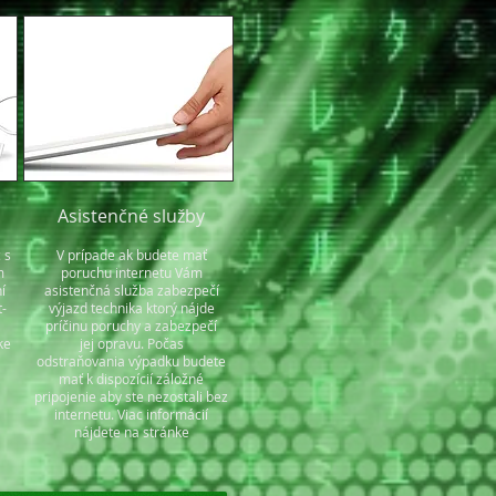
Asistenčné služby
 s
V prípade ak budete mať
m
poruchu internetu Vám
í
asistenčná služba zabezpečí
t-
výjazd technika ktorý nájde
príčinu poruchy a zabezpečí
ke
jej opravu. Počas
odstraňovania výpadku budete
mať k dispozícií záložné
pripojenie aby ste nezostali bez
internetu. Viac informácií
nájdete na stránke