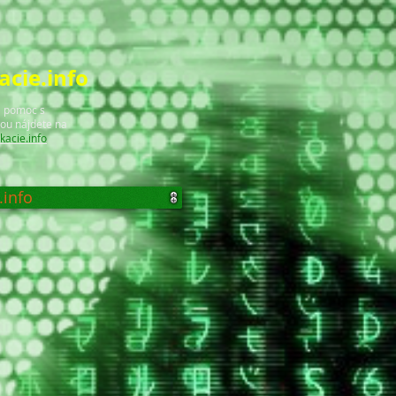
cie.info
a pomoc s
ou nájdete na
kacie.info
info